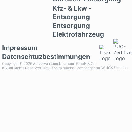
Kfz- & Lkw -
Entsorgung
Entsorgung
Elektrofahrzeug
Impressum
Datenschtuzbestimmungen
Copyright ©
2026
Autverwertung Neumann GmbH & Co.
With
From hn
KG. All Rights Reserved. Dev:
Königxmacher Werbeagentur