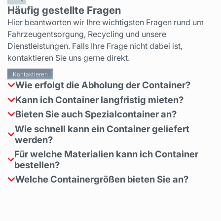
Häufig gestellte Fragen
Hier beantworten wir Ihre wichtigsten Fragen rund um
Fahrzeugentsorgung, Recycling und unsere
Dienstleistungen. Falls Ihre Frage nicht dabei ist,
kontaktieren Sie uns gerne direkt.
Kontaktieren
Wie erfolgt die Abholung der Container?
Kann ich Container langfristig mieten?
Die Abholung erfolgt nach Terminabsprache oder auf
Abruf.
Bieten Sie auch Spezialcontainer an?
Ja, wir bieten sowohl kurzfristige als auch
langfristige Lösungen an.
Wie schnell kann ein Container geliefert
Ja, wir haben auch geschlossene und spezielle
werden?
Container für bestimmte Materialien.
Für welche Materialien kann ich Container
In der Regel erfolgt die Lieferung innerhalb von 24
bestellen?
Stunden nach Auftragseingang.
Welche Containergrößen bieten Sie an?
Unsere Container eignen sich für Metalle, Schrott,
Altreifen
Wir haben Container von 5 bis 40 Kubikmetern im
Angebot.