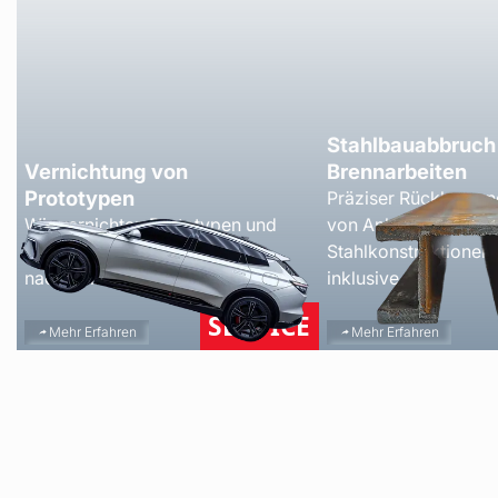
Stahlbauabbruch
Vernichtung von
Brennarbeiten
Prototypen
Präziser Rückbau un
Wir vernichten Prototypen und
von Anlagen und
Vorserienfahrzeuge sicher,
Stahlkonstruktionen.
nachvollziehbar und diskret
inklusive.
SERVICE
Mehr Erfahren
Mehr Erfahren