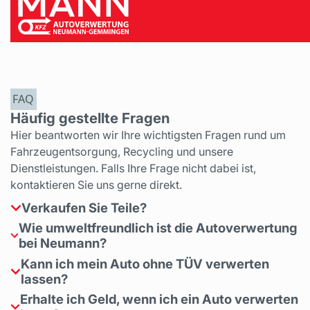
FAQ
Häufig gestellte Fragen
Hier beantworten wir Ihre wichtigsten Fragen rund um
Fahrzeugentsorgung, Recycling und unsere
Dienstleistungen. Falls Ihre Frage nicht dabei ist,
kontaktieren Sie uns gerne direkt.
Verkaufen Sie Teile?
Wie umweltfreundlich ist die Autoverwertung
Nein, wir verkaufen keine Autoteile
bei Neumann?
Kann ich mein Auto ohne TÜV verwerten
Unsere Autoverwertung ist nach aktuellen
lassen?
Umweltstandards zertifiziert. Wir trennen und
recyceln Materialien so, dass möglichst wenig Abfall
Erhalte ich Geld, wenn ich ein Auto verwerten
Ja, Fahrzeuge ohne TÜV oder mit Unfallschäden