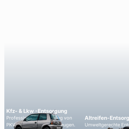
Kfz- & Lkw -Entsorgung
Altreifen-Entsor
Professionelle Verwertung von
PKW, LKW und Nutzfahrzeugen.
Umweltgerechte Ent