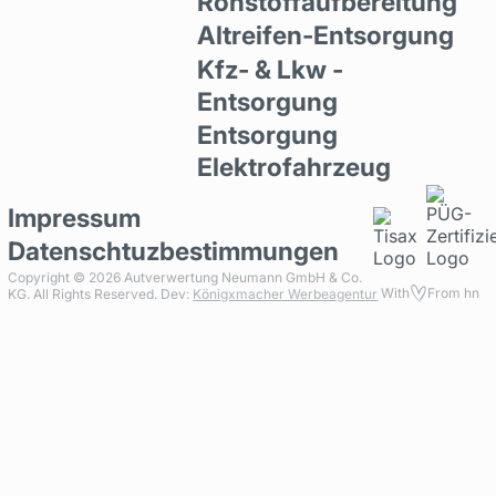
Rohstoffaufbereitung
Altreifen-Entsorgung
Kfz- & Lkw -
Entsorgung
Entsorgung
Elektrofahrzeug
Impressum
Datenschtuzbestimmungen
Copyright ©
2026
Autverwertung Neumann GmbH & Co.
With
From hn
KG. All Rights Reserved. Dev:
Königxmacher Werbeagentur